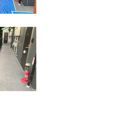
k
r
e
共