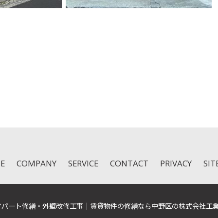
k
r
e
共
有
E
COMPANY
SERVICE
CONTACT
PRIVACY
SI
026 アパート修繕・外壁改修工事｜賃貸物件の修繕なら中野区の株式会社工業 All ri