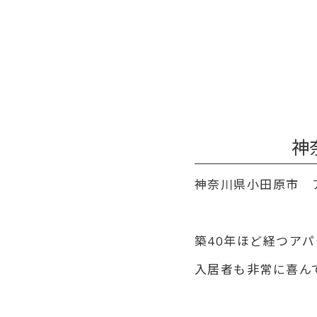
神
神奈川県小田原市 
築40年ほど経つア
入居者も非常に喜ん