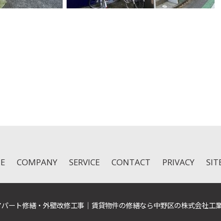
k
r
e
共
有
E
COMPANY
SERVICE
CONTACT
PRIVACY
SI
026 アパート修繕・外壁改修工事｜賃貸物件の修繕なら中野区の株式会社工業 All ri