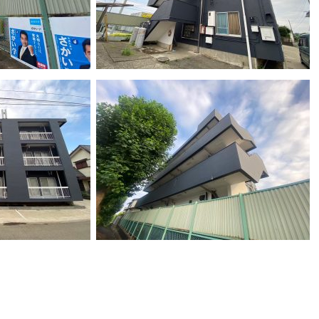
k
r
e
共
有